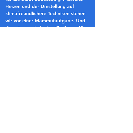
Heizen und der Umstellung auf 
klimafreundlichere Techniken stehen 
wir vor einer Mammutaufgabe. Und 
diese kann wieder Implikationen für 
die unterschiedlichsten Bereiche der 
Politik haben. Von lokaler 
Energieerzeugung, über 
Fördermaßnahmen, Beratung der 
Bürger und einiges mehr“, sagt 
Tiemann und vertritt die Auffassung, 
dass dieses Thema auch in der 
Kommunalpolitik immer prominenter 
werden wird.
(Bild von Pixabay)