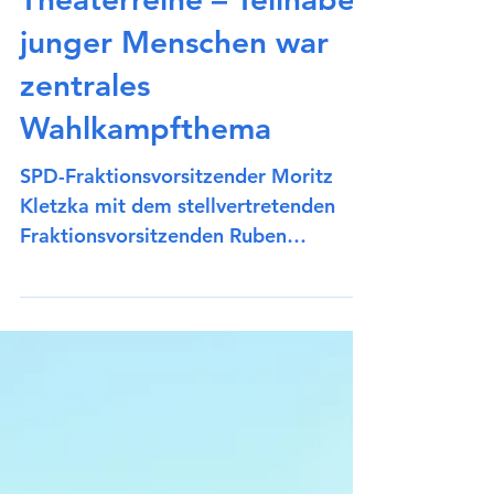
Jugendabo der
Theaterreihe – Teilhabe
junger Menschen war
zentrales
Wahlkampfthema
SPD-Fraktionsvorsitzender Moritz
Kletzka mit dem stellvertretenden
Fraktionsvorsitzenden Ruben
Leinberger vor dem Bürgerhaus, wo
regelmäßig das Theater stattfindet.
Die SPD-Fraktion im Steinbacher
Stadtparlament begrüßt ausdrücklich
die Einführung des neuen
Jugendabonnements für die