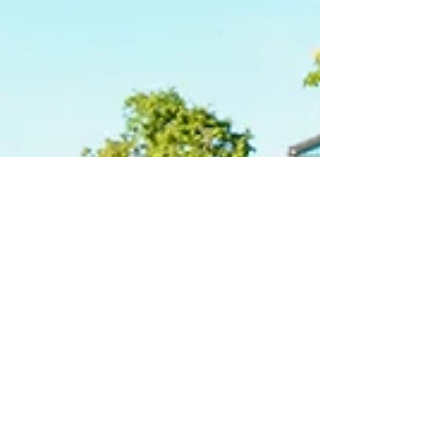
Steinbacher Theaterreihe, das der
Kultur- und Partnerschaftsverein
Steinbach ab sofort jungen Menschen
zwischen 18 und 27 Jahren anbietet.
Für drei frei wählbare Vorstellungen
zahlen junge Erwachs