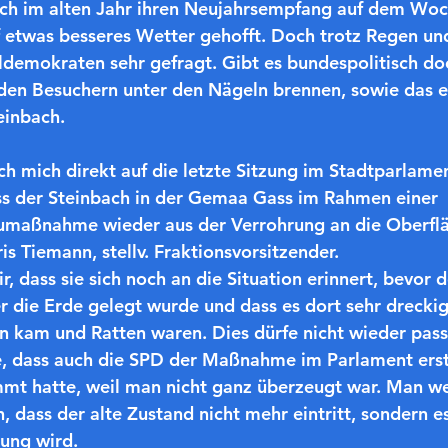
ach im alten Jahr ihren Neujahrsempfang auf dem Wo
uf etwas besseres Wetter gehofft. Doch trotz Regen un
ldemokraten sehr gefragt. Gibt es bundespolitisch do
den Besuchern unter den Nägeln brennen, sowie das e
einbach.
h mich direkt auf die letzte Sitzung im Stadtparlament
dass der Steinbach in der Gemaa Gass im Rahmen einer 
umaßnahme wieder aus der Verrohrung an die Oberflä
is Tiemann, stellv. Fraktionsvorsitzender.
 dass sie sich noch an die Situation erinnert, bevor 
r die Erde gelegt wurde und dass es dort sehr dreckig 
am und Ratten waren. Dies dürfe nicht wieder passi
e, dass auch die SPD der Maßnahme im Parlament erst
mmt hatte, weil man nicht ganz überzeugt war. Man we
 dass der alte Zustand nicht mehr eintritt, sondern es
ung wird.