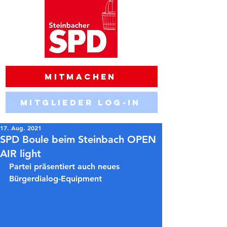
Mitmachen
Mitglieder Log-in
17. Aug. 2021
SPD Boule beim Steinbach OPEN
AIR light
Partei präsentiert auch neues 
Bürgerdialog-Equipment