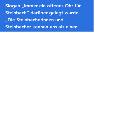
Slogan „Immer ein offenes Ohr für 
Steinbach“ darüber gelegt wurde. 
„Die Steinbacherinnen und 
Steinbacher kennen uns als einen 
Partner, der genau hinhört. Das 
möchten wir ausdrücken. Und 
zugleich sind wir die einzige Partei, 
die den Steinbacher Sommer mit 
richtigen afrikanischen Elefanten 
bereichert“, so SPD-
Vorstandsmitglied und 
verantwortlich für die 
Öffentlichkeitsarbeit Boris Tiemann 
augenzwinkernd.
(Fotos von Dieter Nebhuth)