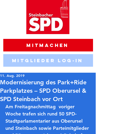
Mitmachen
Mitglieder Log-in
11. Aug. 2019
Modernisierung des Park+Ride
Parkplatzes – SPD Oberursel &
SPD Steinbach vor Ort
Am Freitagnachmittag  voriger 
Woche trafen sich rund 50 SPD-
Stadtparlamentarier aus Oberursel 
und Steinbach sowie Parteimitglieder 