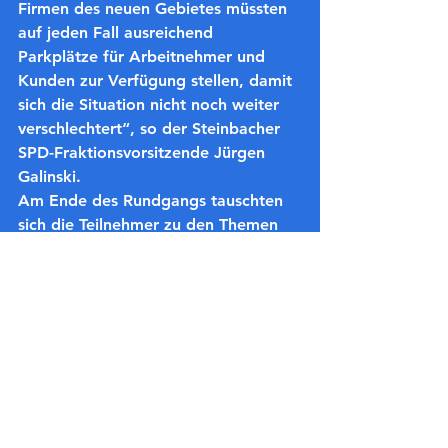
Firmen des neuen Gebietes müssten 
auf jeden Fall ausreichend 
Parkplätze für Arbeitnehmer und 
Kunden zur Verfügung stellen, damit 
sich die Situation nicht noch weiter 
verschlechtert“, so der Steinbacher 
SPD-Fraktionsvorsitzende Jürgen 
Galinski.
Am Ende des Rundgangs tauschten 
sich die Teilnehmer zu den Themen 
Busse und der Verbindung von 
Steinbach und Oberursel aus.
Dabei verwies SPD-Chef Kletzka 
darauf, dass der 91er Bus ein Drittel 
des Stadtgebiets überhaupt nicht 
abdeckt. 
„Wir streben kleinere Busse 
an, die auch durch Steinbachs 
Gassen passen. Am besten mit E-
Antrieb.“
 Darüber hinaus ist es das 