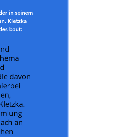
der in seinem 
an. Kletzka 
des baut:
und 
Thema 
d 
die davon 
ierbei 
en, 
Kletzka.
mmlung 
bach an 
chen 