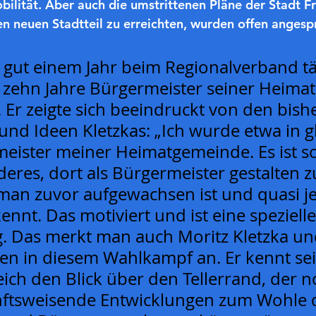
ilität. Aber auch die umstrittenen Pläne der Stadt Fr
en neuen Stadtteil zu erreichten, wurden offen anges
it gut einem Jahr beim Regionalverband tät
 zehn Jahre Bürgermeister seiner Heimat
 Er zeigte sich beeindruckt von den bish
und Ideen Kletzkas: „Ich wurde etwa in g
meister meiner Heimatgemeinde. Es ist s
eres, dort als Bürgermeister gestalten z
an zuvor aufgewachsen ist und quasi j
ennt. Das motiviert und ist eine spezielle
g. Das merkt man auch Moritz Kletzka un
een in diesem Wahlkampf an. Er kennt sei
eich den Blick über den Tellerrand, der 
nftsweisende Entwicklungen zum Wohle 