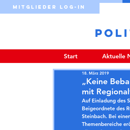
Mitglieder Log-in
POL
Start
Aktuelle
18. März 2019
„Keine Bebau
mit Regiona
Auf Einladung des 
Beigeordnete des R
Steinbach. Bei ein
Themenbereiche erör