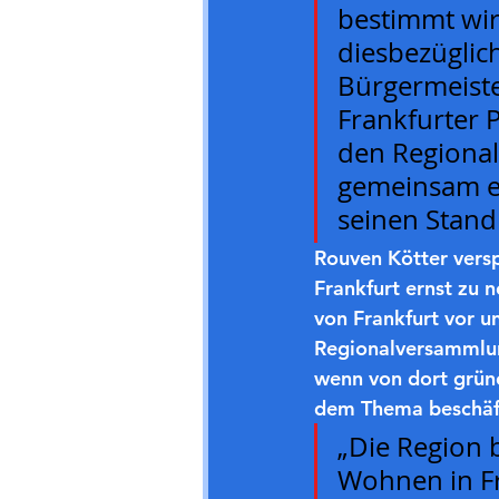
bestimmt wir
diesbezüglic
Bürgermeister
Frankfurter 
den Regional
gemeinsam ei
seinen Stand
Rouven Kötter vers
Frankfurt ernst zu 
von Frankfurt vor u
Regionalversammlun
wenn von dort grün
dem Thema beschäf
„Die Region
Wohnen in Fr