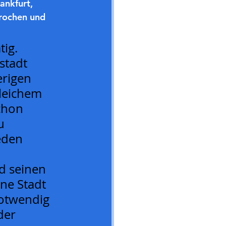
ankfurt, 
prochen und 
ig. 
stadt 
erigen 
leichem 
chon 
u 
eden 
 
d seinen 
ne Stadt 
notwendig 
der 