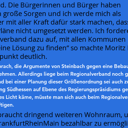
d. Die Bürgerinnen und Bürger haben 
h große Sorgen und ich werde mich als 
 mit aller Kraft dafür stark machen, dass
Pläne nicht umgesetzt werden. Ich forder
verband dazu auf, mit allen Kommunen 
ne Lösung zu finden“ so machte Moritz 
punkt deutlich.
prach, die Argumente von Steinbach gegen eine Beba
nehmen. Allerdings liege beim Regionalverband noch g
nd bei einer Planung dieser Größenordnung sei auch z
g Südhessen auf Ebene des Regierungspräsidiums gef
es Licht käme, müsste man sich auch beim Regionalve
tigen.
 braucht dringend weiteren Wohnraum, 
ankfurtRheinMain bezahlbar zu ermöglic