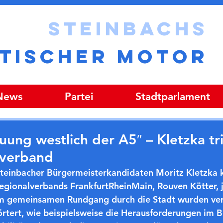
STEINBACHS
ITISCHER MOTOR
 News
Partei
Stadtparlament
ung westlich der A5″ – Kletzka trif
lverband
Steinbacher Bürgermeisterkandidaten Moritz Kletzka 
egionalverbands FrankfurtRheinMain, Rouven Kötter, j
em gemeinsamen Rundgang durch die Stadt wurden ver
tert, wie beispielsweise die Herausforderungen im B