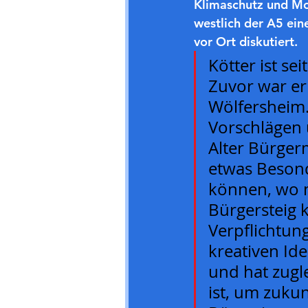
Klimaschutz und Mob
westlich der A5 ein
vor Ort diskutiert.
Kötter ist se
Zuvor war er
Wölfersheim.
Vorschlägen 
Alter Bürger
etwas Besond
können, wo m
Bürgersteig k
Verpflichtun
kreativen Id
und hat zugl
ist, um zuku