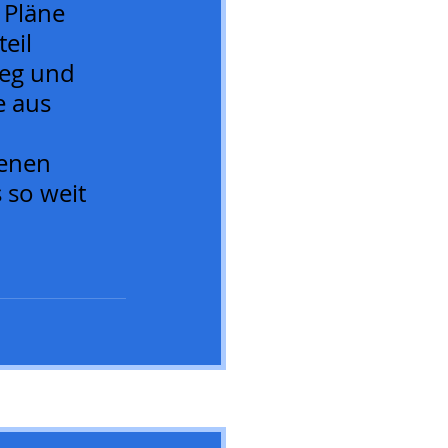
 Pläne 
eil 
Weg und 
e aus 
enen 
 so weit 
Alle ansehen