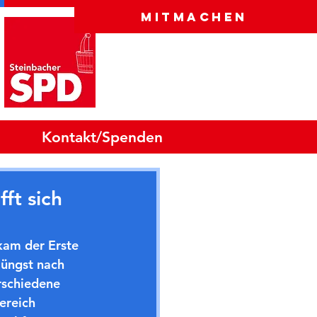
Mitmachen
Kontakt/Spenden
ft sich
kam der Erste 
üngst nach 
schiedene 
ereich 