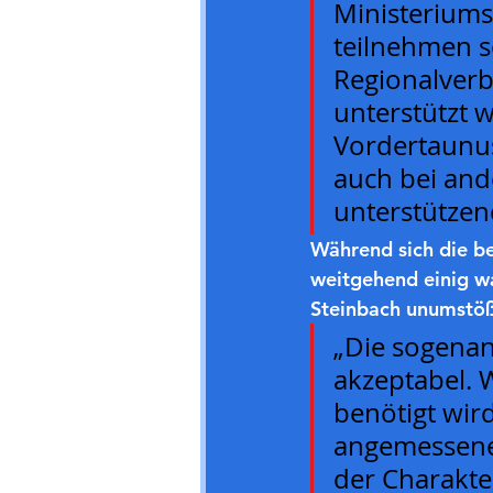
Ministeriums
teilnehmen s
Regionalverb
unterstützt 
Vordertaunus
auch bei and
unterstützen
Während sich die b
weitgehend einig wa
Steinbach unumstöß
„Die sogenann
akzeptabel. 
benötigt wir
angemessenen 
der Charakte