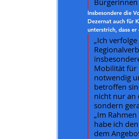
Bürgerinnen
Insbesondere die Vo
Dezernat auch für K
unterstrich, dass e
„Ich verfolge
Regionalverb
insbesonder
Mobilität für
notwendig un
betroffen si
nicht nur a
sondern gera
„Im Rahmen 
habe ich den
dem Angebot