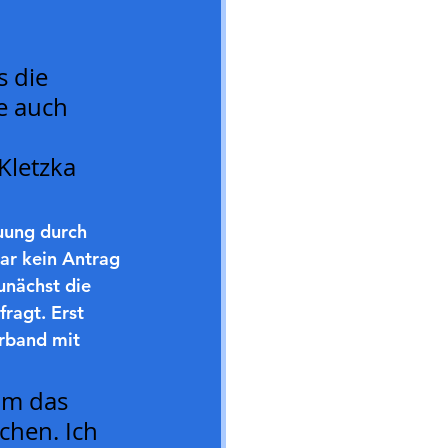
 die 
e auch 
Kletzka 
uung durch 
ar kein Antrag 
unächst die 
ragt. Erst 
rband mit 
um das 
hen. Ich 