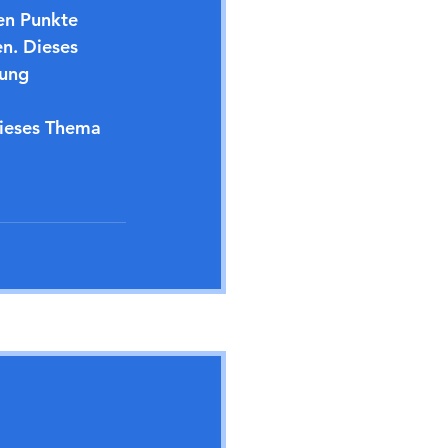
en Punkte 
n. Dieses 
gung 
dieses Thema 
Alle ansehen