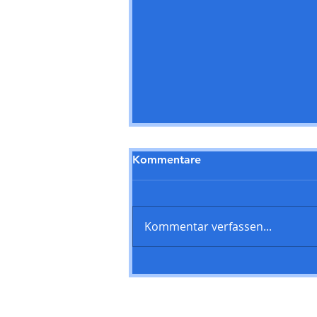
Kommentare
Kommentar verfassen...
SPD-Fraktion Steinbach
begrüßt neues Jugendabo
der Theaterreihe – Teilhabe
junger Menschen war