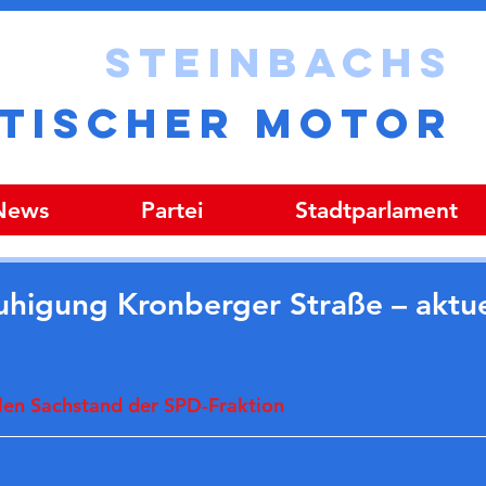
STEINBACHS
ITISCHER MOTOR
 News
Partei
Stadtparlament
higung Kronberger Straße – aktue
len Sachstand der SPD-Fraktion