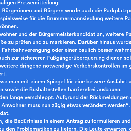
aligen Pressemitteilung:
Bürgerinnen und Bürgern wurde auch die Parkplatzp
ispielsweise für die Brummermannsiedlung weitere Pa
können.
wohner und der Bürgermeisterkandidat an, weitere Pa
aße zu prüfen und zu markieren. Darüber hinaus wurde
r Fahrbahnverengung oder einer baulich besser wahr
 auch zur sichereren Fußgängerüberquerung dienen sol
weitere dringend notwendige Verkehrskontrollen im 
rt.
e man mit einem Spiegel für eine bessere Ausfahrt a
n sowie die Bushaltestellen barrierefrei ausbauen.
en lange verschleppt. Aufgrund der Rückmeldungen 
Anwohner muss nun zügig etwas verändert werden“, 
dat.
m, die Bedürfnisse in einem Antrag zu formulieren und
u den Problematiken zu liefern. Die Leute erwarten, d