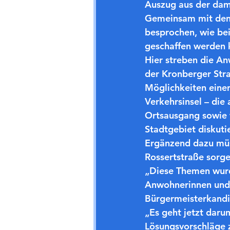
Auszug aus der dam
Gemeinsam mit den 
besprochen, wie be
geschaffen werden 
Hier streben die An
der Kronberger Str
Möglichkeiten eine
Verkehrsinsel – die
Ortsausgang sowie 
Stadtgebiet diskutie
Ergänzend dazu müss
Rossertstraße sorge
„Diese Themen wurd
Anwohnerinnen und 
Bürgermeisterkandi
„Es geht jetzt daru
Lösungsvorschläge z