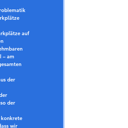
roblematik 
rkplätze 
rkplätze auf 
n 
nehmbaren 
l – am 
gesamten 
us der 
der 
so der 
 konkrete 
ass wir 