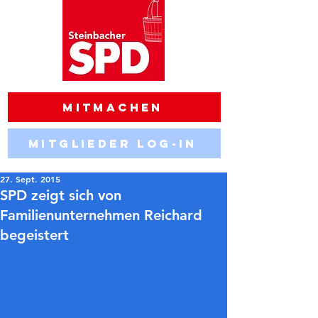
Mitmachen
Mitglieder Log-in
27. Sept. 2015
SPD zeigt sich von
Familienunternehmen Reichard
begeistert