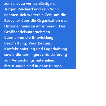
zunächst zu vernachlässigen. 
Jürgen Reichard und sein Sohn 
nahmen sich weiterhin Zeit, um die 
Besucher über die Organisation des 
Unternehmens zu informieren. Das 
Großhandelsunternehmen 
übernehme die Entwicklung, 
Beschaffung, Verarbeitung, 
Konfektionierung und Lagerhaltung 
sowie die termingerechte Lieferung 
von Verpackungsmaterialien. 
Ihre Kunden sind in ganz Europa 
verteilt. Die größeren Nachfrager 
von Material seien dabei Zulieferer 
für den Automobilsektor, wie 
beispielsweise für Volkswagen. Einer 
der Kunden habe seinen Sitz sogar in 
Australien. Parteichef Moritz Kletzka 
sagte abschließend: "Wir haben ein 