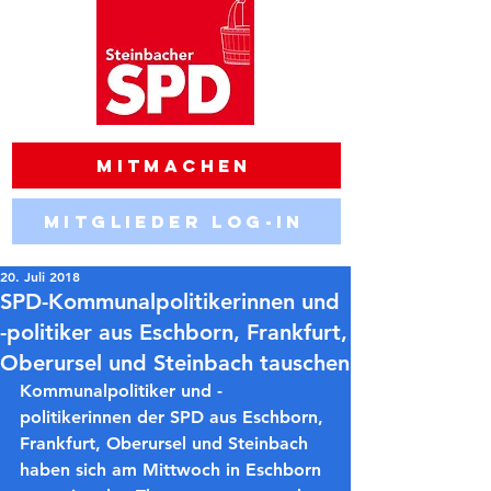
Mitmachen
Mitglieder Log-in
20. Juli 2018
SPD-Kommunalpolitikerinnen und
-politiker aus Eschborn, Frankfurt,
Oberursel und Steinbach tauschen
Kommunalpolitiker und -
politikerinnen der SPD aus Eschborn, 
Frankfurt, Oberursel und Steinbach 
haben sich am Mittwoch in Eschborn 