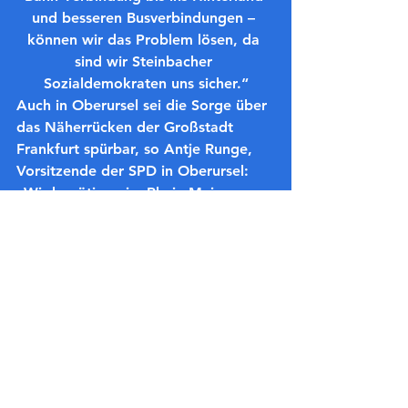
und besseren Busverbindungen – 
können wir das Problem lösen, da 
sind wir Steinbacher 
Sozialdemokraten uns sicher.“
Auch in Oberursel sei die Sorge über 
das Näherrücken der Großstadt 
Frankfurt spürbar, so Antje Runge, 
Vorsitzende der SPD in Oberursel:
„Wir benötigen im Rhein-Main-
Gebiet eine Wohnungs-bauoffensive, 
damit auch in Zukunft alle Menschen 
es sich leisten können, hier zu leben. 
Dabei spielt die Lebensqualität 
gleichfalls eine große Rolle. Der 
Wohnungsbau wird nur dann ein 
gemeinsames erfolgreiches Projekt, 
wenn die Anliegen der Kommunen 
rund um Frankfurt berücksichtigt 