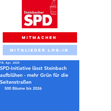
Mitmachen
Mitglieder Log-in
18. Apr. 2025
SPD-Initiative lässt Steinbach
aufblühen - mehr Grün für die
Seitenstraßen
500 Bäume bis 2026