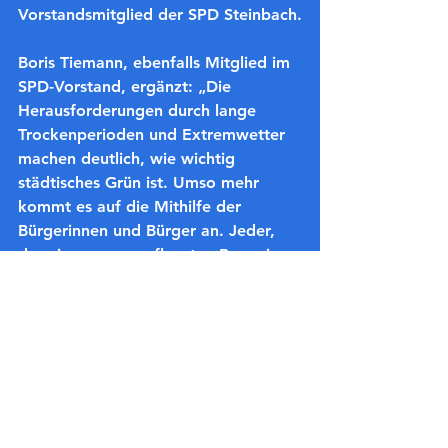
Vorstandsmitglied der SPD Steinbach.
Boris Tiemann, ebenfalls Mitglied im 
SPD-Vorstand, ergänzt: „Die 
Herausforderungen durch lange 
Trockenperioden und Extremwetter 
machen deutlich, wie wichtig 
städtisches Grün ist. Umso mehr 
kommt es auf die Mithilfe der 
Bürgerinnen und Bürger an. Jeder, 
der einen neu gepflanzten Baum in 
der Nähe hat, kann durch 
regelmäßiges Gießen ganz konkret 
zum Gelingen der Offensive 
beitragen.“
Die SPD Steinbach ruft daher alle 
Bürgerinnen und Bürger dazu auf, 
sich aktiv zu beteiligen und die in 