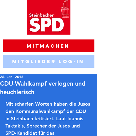
Mitmachen
Mitglieder Log-in
26. Jan. 2016
CDU-Wahlkampf verlogen und
heuchlerisch
Mit scharfen Worten haben die Jusos 
den Kommunalwahlkampf der CDU 
in Steinbach kritisiert. Laut Ioannis 
Taktakis, Sprecher der Jusos und 
SPD-Kandidat für das 