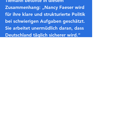
Tiemann betonte in diesem 
Zusammenhang: „Nancy Faeser wird 
für ihre klare und strukturierte Politik 
bei schwierigen Aufgaben geschätzt. 
Sie arbeitet unermüdlich daran, dass 
Deutschland täglich sicherer wird.“
Nach mehr als 30 Jahren in der 
Kommunalpolitik und rund 18 Jahren 
in der Landespolitik will Nancy 
Faeser als Bundestagsabgeordnete 
nun den Menschen in ihrem 
Wahlkreis Main-Taunus eine starke 
Stimme in Berlin sein.
(Bundesinnenministerin Nancy Faeser 
mit dem SPD-Kreisvorsitzenden 
Michael Antenbrink, Foto der SPD)