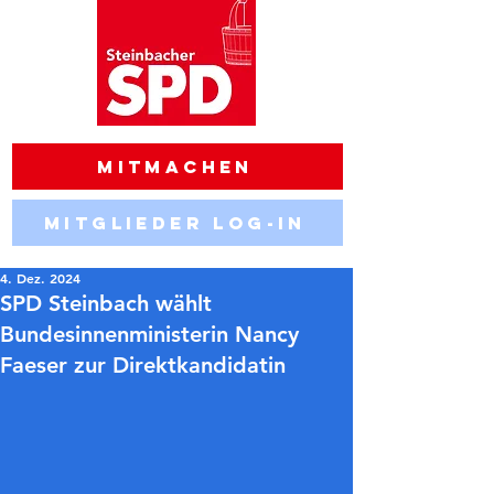
Mitmachen
Mitglieder Log-in
4. Dez. 2024
SPD Steinbach wählt
Bundesinnenministerin Nancy
Faeser zur Direktkandidatin