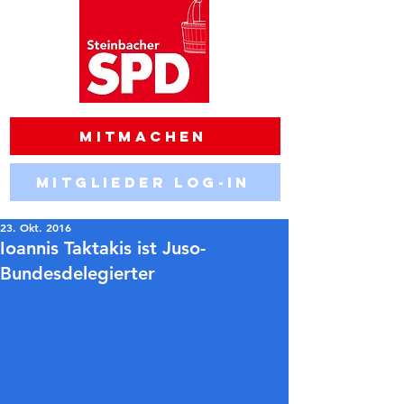
Mitmachen
Mitglieder Log-in
23. Okt. 2016
Ioannis Taktakis ist Juso-
Bundesdelegierter