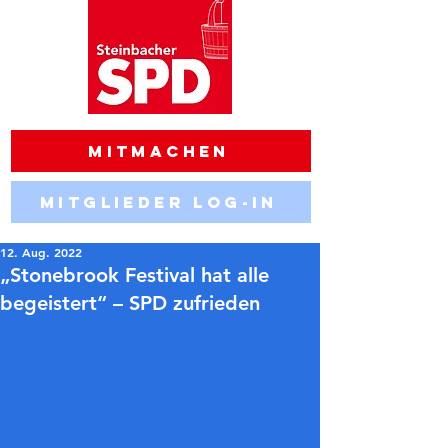
Mitmachen
Mitglieder Log-in
12. Aug. 2022
„Stonebrook Festival hat alle
begeistert“ – SPD zufrieden