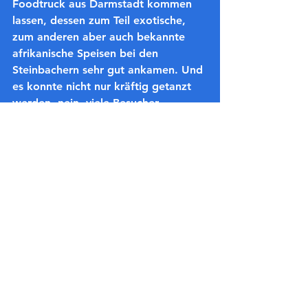
Foodtruck aus Darmstadt kommen 
lassen, dessen zum Teil exotische, 
zum anderen aber auch bekannte 
afrikanische Speisen bei den 
Steinbachern sehr gut ankamen. Und 
es konnte nicht nur kräftig getanzt 
werden, nein, viele Besucher 
brachten sich auch Decken mit und 
picknickten rund um die Tanzfläche 
oder saßen gemütlich an den Tischen 
und Bänken, die ebenfalls aufgestellt 
waren. Gerade Eltern zeigten sich 
begeistert, dass man die kleinen 
Kinder auf dem Spielplatz nebenan 
toben lassen konnte, während die 
Erwachsenen Tanzen konnten. Ein 
richtiges Festival eben.
(Fotos von Dennis Komp)