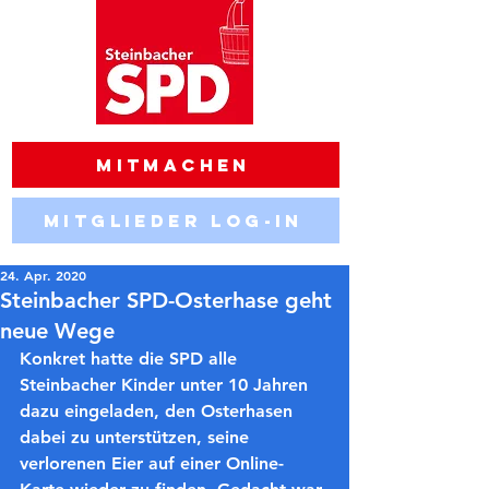
Mitmachen
Mitglieder Log-in
24. Apr. 2020
Steinbacher SPD-Osterhase geht
neue Wege
Konkret hatte die SPD alle 
Steinbacher Kinder unter 10 Jahren 
dazu eingeladen, den Osterhasen 
dabei zu unterstützen, seine 
verlorenen Eier auf einer Online-