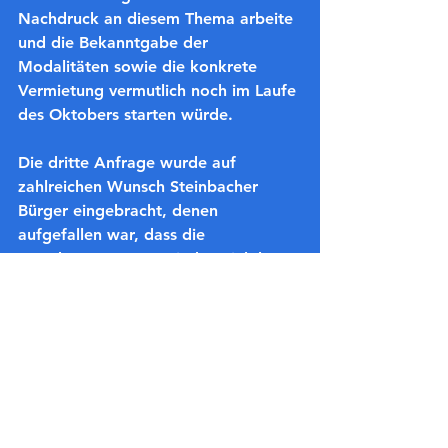
Nachdruck an diesem Thema arbeite 
und die Bekanntgabe der 
Modalitäten sowie die konkrete 
Vermietung vermutlich noch im Laufe 
des Oktobers starten würde.
Die dritte Anfrage wurde auf 
zahlreichen Wunsch Steinbacher 
Bürger eingebracht, denen 
aufgefallen war, dass die 
Verschmutzung am Kinderspielplatz 
am Weiher mit Glas und 
Zigarettenstummeln über den 
Sommer zugenommen habe. Hier 
fragte SPD-Partei- und Fraktionschef 
Moritz Kletzka selber nach, auch 
weil er als junger Vater die Sorgen 
der Eltern sehr gut nachvollziehen 