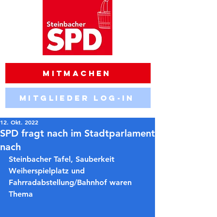
Mitmachen
Mitglieder Log-in
12. Okt. 2022
SPD fragt nach im Stadtparlament
nach
Steinbacher Tafel, Sauberkeit 
Weiherspielplatz und 
Fahrradabstellung/Bahnhof waren 
Thema