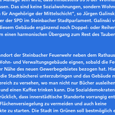
üssen. Das sind keine Sozialwohnungen, sondern Wohn
 für Angehörige der Mittelschicht“, so Jürgen Galinski
er der SPD im Steinbacher Stadtparlament. Galinski 
r diesem Gebäude ergänzend noch Doppel- oder Reihe
 um einen harmonischen Übergang zum Rest des Taube
tandort der Steinbacher Feuerwehr neben dem Rathaus
 Wohn- und Verwaltungsgebäude eignen, sobald die Fe
er Nähe des neuen Gewerbegebietes bezogen hat. Hier 
 die Stadtbücherei unterzubringen und das Gebäude m
reich zu versehen, wo man nicht nur Bücher ausleihen
 und einen Kaffee trinken kann. Die Sozialdemokraten
rücklich, dass innerstädtische Standorte vorrangig ent
 Flächenversiegelung zu vermeiden und auch keine 
te zu starten. Die Stadt im Grünen soll bestmöglich e