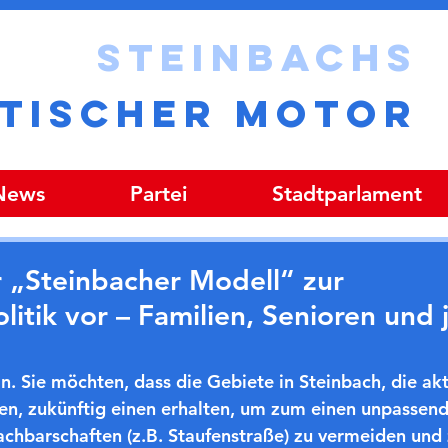
STEINBACHS
ITISCHER MOTOR
 News
Partei
Stadtparlament
hr „Steinbacher Modell“ zur
tik vor – Familien, Senioren und 
n. Sie möchten, dass die Gebiete in Steinbach, die akt
n, zukünftig einen erhalten, um zum einen unpassend
hbarschaften (z.B. Staufenstraße) zu vermeiden und