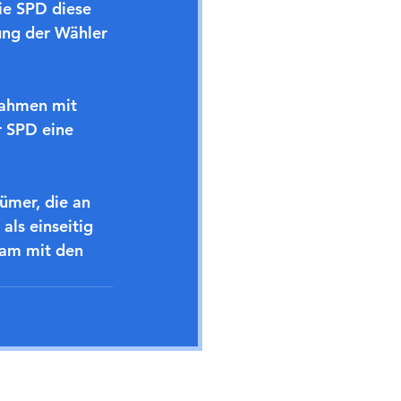
ie SPD diese 
rung der Wähler 
ahmen mit 
r SPD eine 
ümer, die an 
als einseitig 
sam mit den 
Alle ansehen