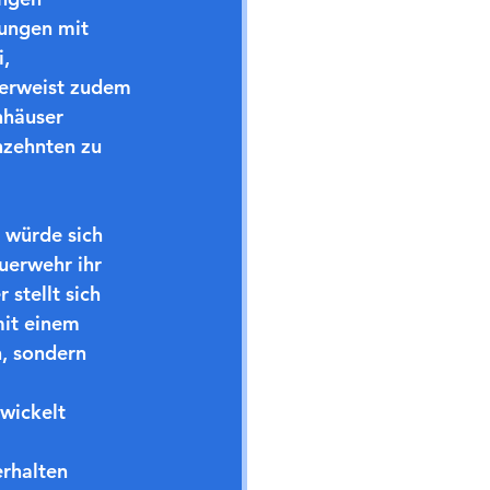
ungen mit 
, 
verweist zudem 
nhäuser 
nzehnten zu 
 würde sich 
uerwehr ihr 
stellt sich 
it einem 
, sondern 
 
wickelt 
rhalten 