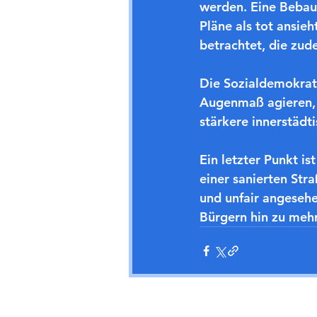
werden. Eine Bebauu
Pläne als tot ansie
betrachtet, die zud
Die Sozialdemokrat
Augenmaß agieren, d
stärkere innerstädt
Ein letzter Punkt is
einer sanierten Stra
und unfair angeseh
Bürgern hin zu mehr
Aktuelle Beiträge