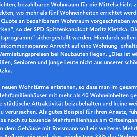
lichten, bezahlbaren Wohnraum für die Mittelschicht zu
ekten, wo mehr als fünf Wohneinheiten errichtet werde
te Quote an bezahlbarem Wohnraum vorgeschrieben we
ärken“, so der SPD-Spitzenkandidat Moritz Kletzka. Die
tsprogramm“ sichergestellt werden. Hierdurch sollen 
 Einkommensspanne Anrecht auf eine Wohnung  erhalten
ermietungspreisen bei Neubauten liegen. „Dies ist wi
ien, Senioren und junge Leute nicht aus unserer schö
tzka.
ne neuen Wohntürme entstehen, so dass man im gesam
Mehrfamilienhäuser mit mehr als 40 Wohneinheiten g
 städtische Attraktivität beizubehalten und keine wei
 verursachen. Als gutes Beispiel für ihren Ansatz, füh
as noch zu bauende Mehrfamilienhaus am Ortseingan
n dem Gebäude mit Rossmann soll ein weiteres Mehrf
ie Auflage sein wird, dass mindestens 33% der Wohnu