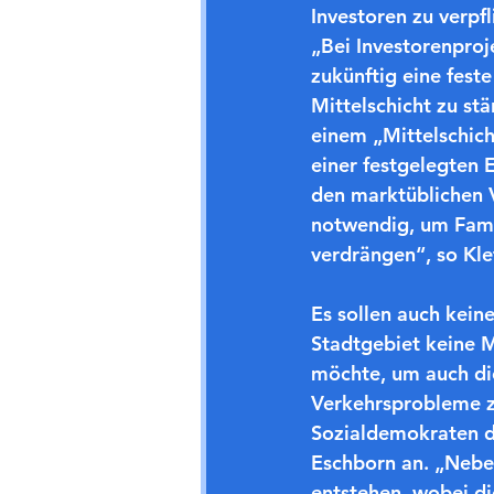
Investoren zu verpf
„Bei Investorenproj
zukünftig eine fes
Mittelschicht zu st
einem „Mittelschich
einer festgelegten
den marktüblichen V
notwendig, um Famil
verdrängen“, so Kle
Es sollen auch kei
Stadtgebiet keine 
möchte, um auch die
Verkehrsprobleme zu
Sozialdemokraten d
Eschborn an. „Nebe
entstehen, wobei d