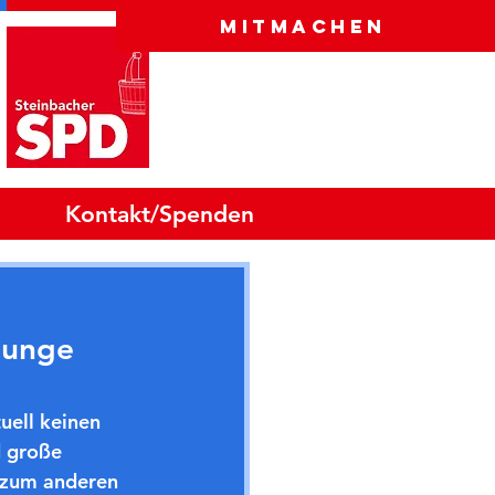
Mitmachen
Kontakt/Spenden
junge
uell keinen 
 große 
 zum anderen 