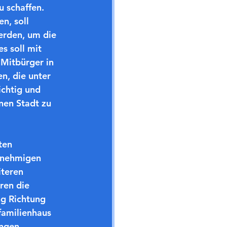
 schaffen. 
n, soll 
rden, um die 
s soll mit 
Mitbürger in 
, die unter 
chtig und 
nen Stadt zu 
ten 
enehmigen 
teren 
ren die 
g Richtung 
amilienhaus 
ngen 