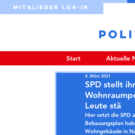
Mitglieder Log-in
POL
Start
Aktuelle
4. März 2021
SPD stellt i
Wohnraumpoli
Leute stä
Hier setzt die SPD a
Bebauungsplan habe
Wohngebäude in Nac