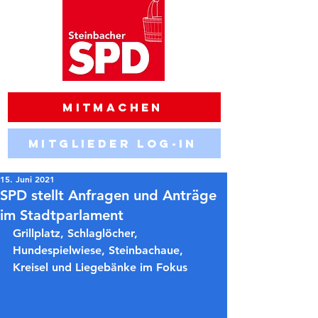
Mitmachen
Mitglieder Log-in
15. Juni 2021
SPD stellt Anfragen und Anträge
im Stadtparlament
Grillplatz, Schlaglöcher, 
Hundespielwiese, Steinbachaue, 
Kreisel und Liegebänke im Fokus