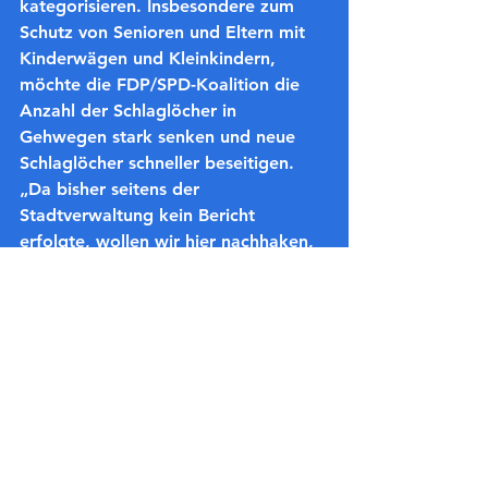
kategorisieren. Insbesondere zum 
Schutz von Senioren und Eltern mit 
Kinderwägen und Kleinkindern, 
möchte die FDP/SPD-Koalition die 
Anzahl der Schlaglöcher in 
Gehwegen stark senken und neue 
Schlaglöcher schneller beseitigen. 
„Da bisher seitens der 
Stadtverwaltung kein Bericht 
erfolgte, wollen wir hier nachhaken, 
um schnellstmöglich eine Besserung 
zu erzielen“, so der SPD-Bauexperte 
Daniel Gramatte.
Die vierte Anfrage dreht sich um die 
Renaturierung der Steinbachaue, 
welche vor wenigen Monaten in 
einem kleinen Abschnitt begonnen 
und sich inzwischen auf der 