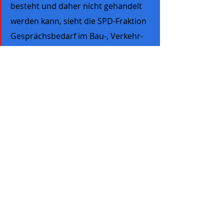
besteht und daher nicht gehandelt 
werden kann, sieht die SPD-Fraktion 
Gesprächsbedarf im Bau-, Verkehr- 
und Umweltausschuss“, so der 
Fraktionsvorsitzende Jürgen Galinski. 
„Ein Kreisel würde eher an der Ecke 
des Neuwiesenweges Richtung Sport 
und Fitnesspark Sinn machen, um 
dort das tägliche 
Verkehrsaufkommen von und zur 
Phormsschule zu entlasten“, merkt 
der parteiunabhängige SPD-Stadtrat 
Jürgen Euler an.
Kreistagsmitglied Kletzka will sich im 