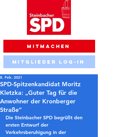
Mitmachen
Mitglieder Log-in
8. Feb. 2021
SPD-Spitzenkandidat Moritz
Kletzka: „Guter Tag für die
Anwohner der Kronberger
Straße“
Die Steinbacher SPD begrüßt den 
ersten Entwurf der 
Verkehrsberuhigung in der 