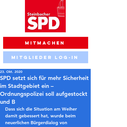
Mitmachen
Mitglieder Log-in
23. Okt. 2020
SPD setzt sich für mehr Sicherheit
im Stadtgebiet ein –
Ordnungspolizei soll aufgestockt
und B
Dass sich die Situation am Weiher 
damit gebessert hat, wurde beim 
neuerlichen Bürgerdialog von 