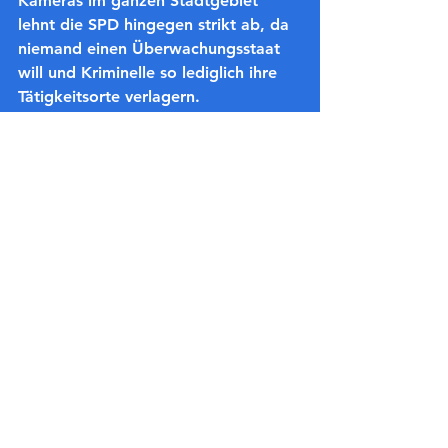
Kameras im ganzen Stadtgebiet 
lehnt die SPD hingegen strikt ab, da 
niemand einen Überwachungsstaat 
will und Kriminelle so lediglich ihre 
Tätigkeitsorte verlagern.
Auch dass erwachsene Radfahrer 
immer häufiger die Bürgersteige 
benutzen, was gerade für Senioren 
und Familien mit Kinderwagen und 
Kindern ein Ärgernis ist, wurde 
thematisiert. Hier sollte die 
Stadtpolizei ebenfalls vermehrt aktiv 
werden und auch von geltendem 
Recht Gebrauch machen. Eine 
entsprechende Nachfrage wird 
seitens der SPD im Rahmen der 
Stadtverordnetenversammlung 
gestellt.
Weitere Anregungen zum Thema 