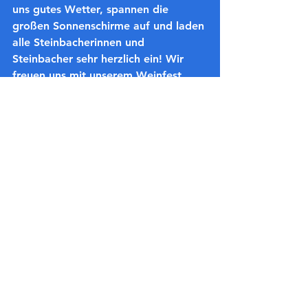
uns gutes Wetter, spannen die 
großen Sonnenschirme auf und laden 
alle Steinbacherinnen und 
Steinbacher sehr herzlich ein! Wir 
freuen uns mit unserem Weinfest 
einen schönen Sommer für Steinbach 
einläuten zu können."
(Foto der SPD Steinbach)
Alle ansehen
Aktuelle Beiträge