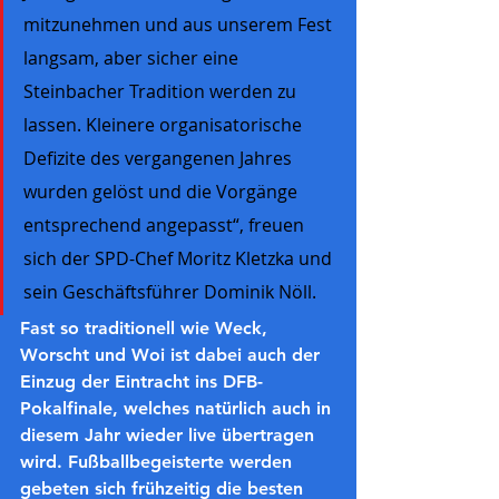
mitzunehmen und aus unserem Fest 
langsam, aber sicher eine 
Steinbacher Tradition werden zu 
lassen. Kleinere organisatorische 
Defizite des vergangenen Jahres 
wurden gelöst und die Vorgänge 
entsprechend angepasst“, freuen 
sich der SPD-Chef Moritz Kletzka und 
sein Geschäftsführer Dominik Nöll.
Fast so traditionell wie Weck, 
Worscht und Woi ist dabei auch der 
Einzug der Eintracht ins DFB-
Pokalfinale, welches natürlich auch in 
diesem Jahr wieder live übertragen 
wird. Fußballbegeisterte werden 
gebeten sich frühzeitig die besten 