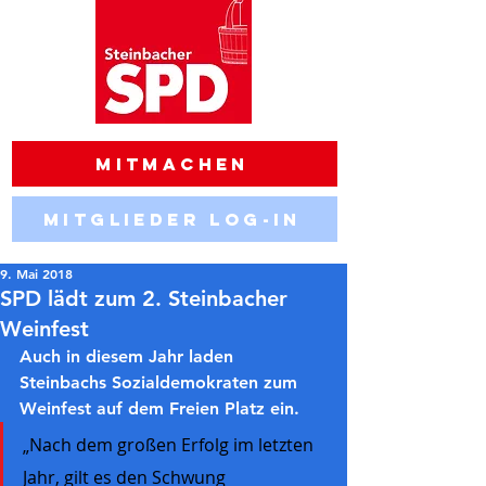
Mitmachen
Mitglieder Log-in
9. Mai 2018
SPD lädt zum 2. Steinbacher
Weinfest
Auch in diesem Jahr laden 
Steinbachs Sozialdemokraten zum 
Weinfest auf dem Freien Platz ein. 
„Nach dem großen Erfolg im letzten 
Jahr, gilt es den Schwung 