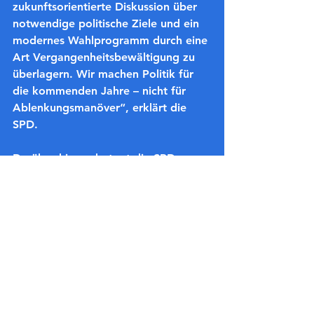
zukunftsorientierte Diskussion über 
notwendige politische Ziele und ein 
modernes Wahlprogramm durch eine 
Art Vergangenheitsbewältigung zu 
überlagern. Wir machen Politik für 
die kommenden Jahre – nicht für 
Ablenkungsmanöver“, erklärt die 
SPD.
Darüber hinaus betont die SPD: 
Innerhalb der Koalition wurde 
gemeinsam mit den beteiligten 
Parteien eine Zwischenlösung 
hinsichtlich der Kita-Gebühren bei 
den Haushaltsberatungen vereinbart. 
Diese könne kurzfristig helfen, den 
Status quo zu stabilisieren – sie sei 
aber ausdrücklich kein 
zukunftsfähiges Konzept. „Diese 