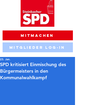
Mitmachen
Mitglieder Log-in
23. Jan.
SPD kritisiert Einmischung des
Bürgermeisters in den
Kommunalwahlkampf