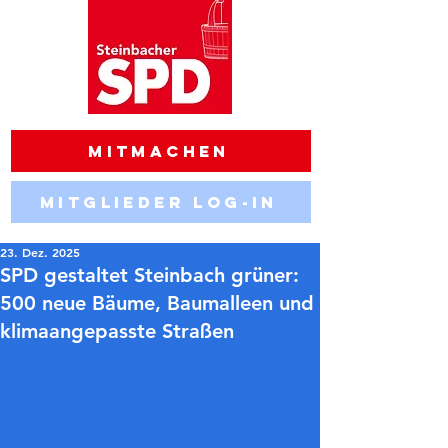
Mitmachen
Mitglieder Log-in
23. Dez. 2025
SPD gestaltet Steinbach grüner:
500 neue Bäume, Baumalleen und
klimaangepasste Straßen