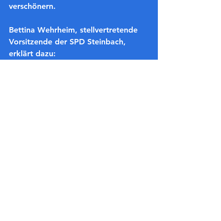
verschönern.
Bettina Wehrheim, stellvertretende 
Vorsitzende der SPD Steinbach, 
erklärt dazu:
„Die Rückmeldung des 
Bürgermeisters zeigt, dass unsere 
Initiativen wirken. Die 
Baumpflanzungen und neuen 
Baumalleen sind ein sichtbares 
Zeichen dafür, dass Klimaschutz und 
Stadtentwicklung in Steinbach Hand 
in Hand gehen.“
Auch Dennis Horstmann, 
stellvertretender Vorsitzender der 
SPD Steinbach, betont:
„Mit klaren Beschlüssen, 
verbindlicher Berichterstattung und 