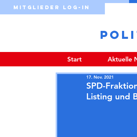
Mitglieder Log-in
POL
Start
Aktuelle
17. Nov. 2021
SPD-Fraktion
Listing und 