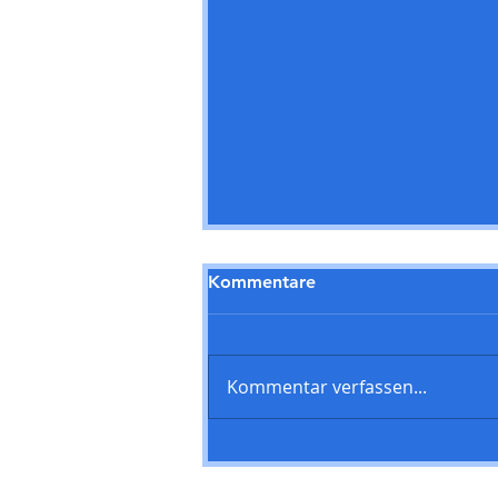
Kommentare
Kommentar verfassen...
SPD-Fraktion Steinbach
begrüßt neues Jugendabo
der Theaterreihe – Teilhabe