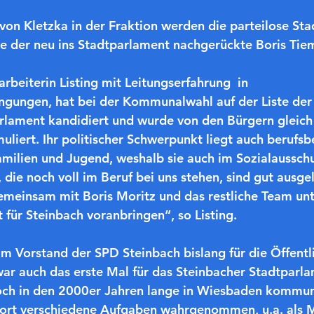
 von Kletzka in der Fraktion werden die parteilose St
e der neu ins Stadtparlament nachgerückte Boris Tie
arbeiterin Listing mit Leitungserfahrung  in 
ngungen, hat bei der Kommunalwahl auf der Liste der
rlament kandidiert und wurde von den Bürgern gleich 
uliert. Ihr politischer Schwerpunkt liegt auch berufsb
milien und Jugend, weshalb sie auch im Sozialausschus
 die noch voll im Beruf bei uns stehen, sind gut ausge
emeinsam mit Boris Moritz und das restliche Team unt
t für Steinbach voranbringen“, so Listing.
im Vorstand der SPD Steinbach bislang für die Öffentli
zwar auch das erste Mal für das Steinbacher Stadtparl
doch in den 2000er Jahren lange in Wiesbaden kommuna
dort verschiedene Aufgaben wahrgenommen, u.a. als M