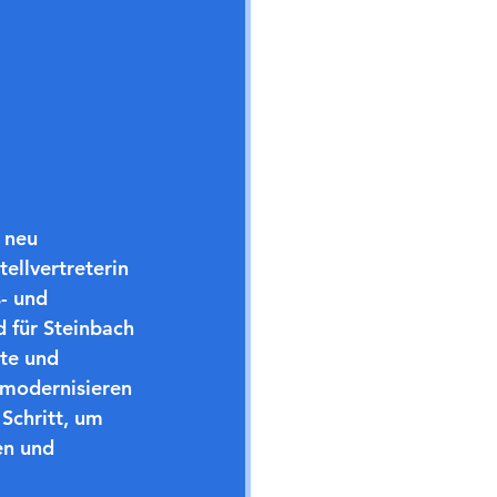
 neu 
ellvertreterin 
- und 
 für Steinbach 
ete und 
 modernisieren 
Schritt, um 
en und 