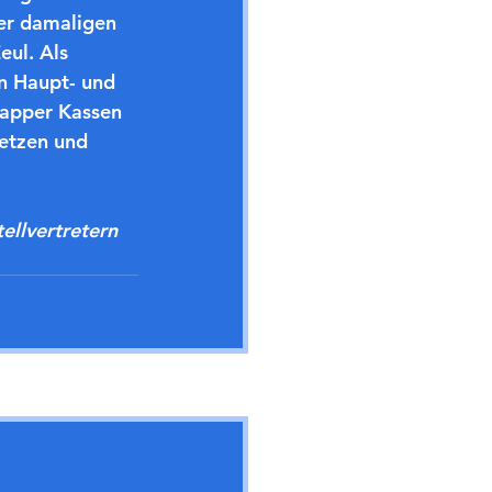
er damaligen 
ul. Als 
n Haupt- und 
napper Kassen 
etzen und 
ellvertretern 
Alle ansehen