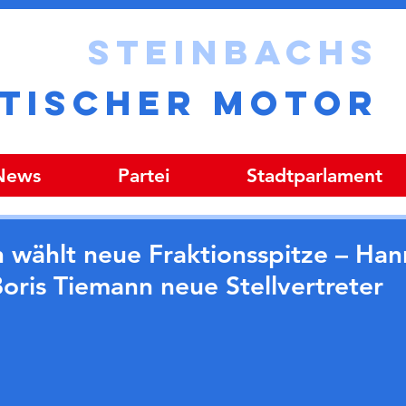
STEINBACHS
ITISCHER MOTOR
 News
Partei
Stadtparlament
 wählt neue Fraktionsspitze – Ha
Boris Tiemann neue Stellvertreter