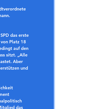
adtverordnete 
mann.
 SPD das erste 
von Platz 18 
edingt auf den 
s sitzt. „Alle 
lastet. Aber 
erstützen und 
chkeit 
ament 
lpolitisch 
itglied das 