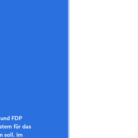
 und FDP 
stem für das 
 soll. Im 