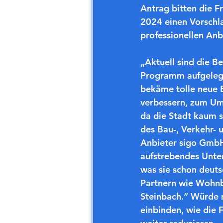
Antrag bitten die F
2024 einen Vorschl
professionellen An
„Aktuell sind die B
Programm aufgeleg
bekäme tolle neue E
verbessern, zum Umw
da die Stadt kaum s
des Bau-, Verkehr- 
Anbieter sigo GmbH 
aufstrebendes Unter
was sie schon deut
Partnern wie Wohnba
Steinbach.“ Würde m
einbinden, wie die F