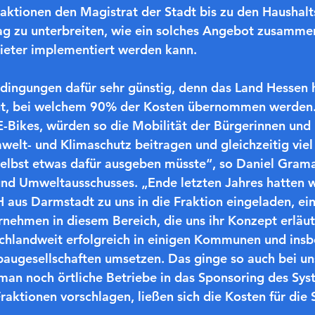
raktionen den Magistrat der Stadt bis zu den Haushal
ag zu unterbreiten, wie ein solches Angebot zusamme
bieter implementiert werden kann.
edingungen dafür sehr günstig, denn das Land Hessen h
t, bei welchem 90% der Kosten übernommen werden.
-Bikes, würden so die Mobilität der Bürgerinnen und
elt- und Klimaschutz beitragen und gleichzeitig viel
elbst etwas dafür ausgeben müsste“, so Daniel Grama
und Umweltausschusses. „Ende letzten Jahres hatten w
aus Darmstadt zu uns in die Fraktion eingeladen, ein
nehmen in diesem Bereich, die uns ihr Konzept erläut
schlandweit erfolgreich in einigen Kommunen und insb
ugesellschaften umsetzen. Das ginge so auch bei uns
an noch örtliche Betriebe in das Sponsoring des Sys
raktionen vorschlagen, ließen sich die Kosten für die 