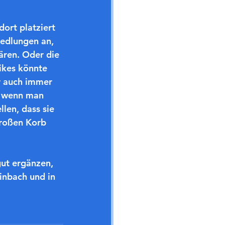
ort platziert 
edlungen an, 
ären. Oder die 
ikes könnte 
r auch immer 
n, wenn man 
len, dass sie 
großen Korb 
ut ergänzen, 
inbach und in 