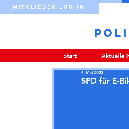
Mitglieder Log-in
POL
Start
Aktuelle
4. Mai 2023
SPD für E-Bi