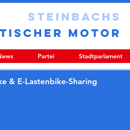
STEINBACHS
ITISCHER MOTOR
 News
Partei
Stadtparlament
ke & E-Lastenbike-Sharing