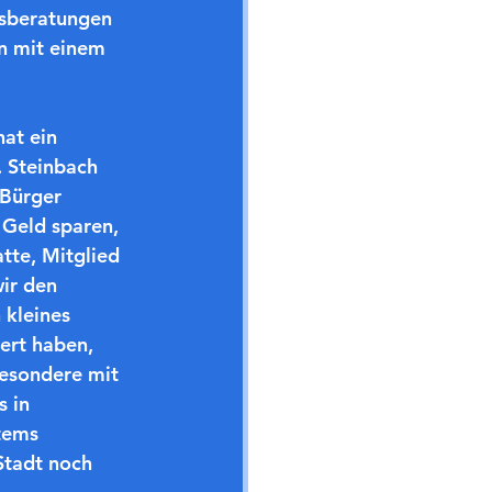
tsberatungen 
n mit einem 
at ein 
 Steinbach 
 Bürger 
 Geld sparen, 
tte, Mitglied 
ir den 
 kleines 
ert haben, 
esondere mit 
 in 
tems 
Stadt noch 