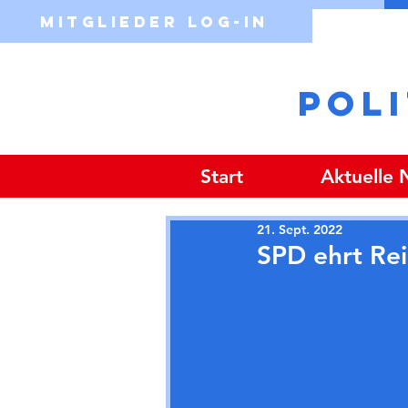
Mitglieder Log-in
POL
Start
Aktuelle
21. Sept. 2022
SPD ehrt Rei