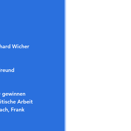
hard Wicher 
Freund 
D gewinnen 
tische Arbeit 
ach, Frank 