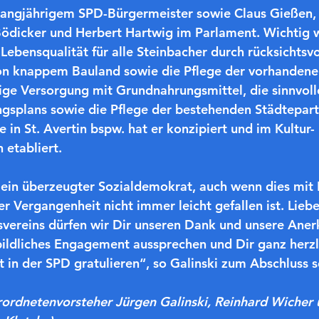
 langjährigem SPD-Bürgermeister sowie Claus Gießen, 
dicker und Herbert Hartwig im Parlament. Wichtig w
Lebensqualität für alle Steinbacher durch rücksichtsvo
n knappem Bauland sowie die Pflege der vorhandenen 
ige Versorgung mit Grundnahrungsmittel, die sinnvoll
gsplans sowie die Pflege der bestehenden Städtepart
in St. Avertin bspw. hat er konzipiert und im Kultur-
 etabliert.
r ein überzeugter Sozialdemokrat, auch wenn dies mit B
er Vergangenheit nicht immer leicht gefallen ist. Lieb
vereins dürfen wir Dir unseren Dank und unsere Aner
bildliches Engagement aussprechen und Dir ganz herzli
t in der SPD gratulieren“, so Galinski zum Abschluss s
rordnetenvorsteher Jürgen Galinski, Reinhard Wicher