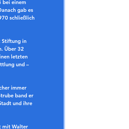
 bei einem 
Danach gab es 
70 schließlich 
Stiftung in 
n. Über 32 
inen letzten 
ttlung und –
icher immer 
Strube band er 
Stadt und ihre 
 mit Walter 