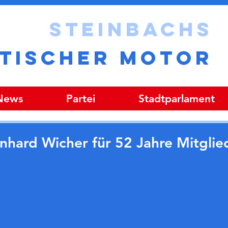
STEINBACHS
ITISCHER MOTOR
 News
Partei
Stadtparlament
nhard Wicher für 52 Jahre Mitglie