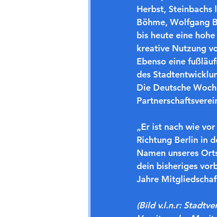
Herbst, Steinbachs
Böhme, Wolfgang Bö
bis heute eine hohe 
kreative Nutzung vo
Ebenso eine fußläuf
des Stadtentwicklun
Die Deutsche Woche 
Partnerschaftsverein
„Er ist nach wie vo
Richtung Berlin in d
Namen unseres Orts
dein bisheriges vor
Jahre Mitgliedschaf
(Bild v.l.n.r:
 Stadtve