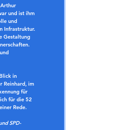
Arthur 
ar und ist ihm 
lle und 
Infrastruktur. 
e Gestaltung 
nerschaften. 
 und 
lick in 
er Reinhard, im 
kennung für 
ch für die 52 
einer Rede. 
 und SPD-