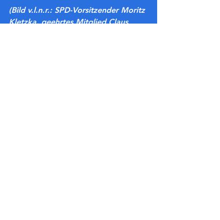
(Bild v.l.n.r.: SPD-Vorsitzender Moritz 
Kletzka, geehrtes Mitglied Claus 
Gießen, SPD-Generalsekräter 
Christoph Degen. Bild von Dennis 
Komp)
Alle ansehen
Aktuelle Beiträge