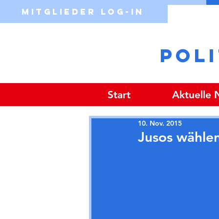
Mitglieder Log-in
POL
Start
Aktuelle
10. Nov. 2015
Jusos wähle