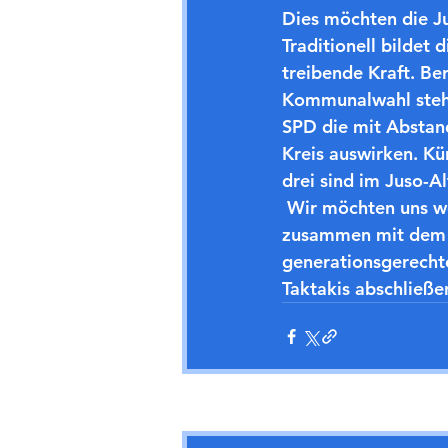
Dies möchten die 
Traditionell bildet
treibende Kraft. Ber
Kommunalwahl stehen
SPD die mit Abstand
Kreis auswirken. Kür
drei sind im Juso-Al
 Wir möchten uns weiterhin für die Belange der Jugend einsetzen und wollen mit der 
zusammen mit dem R
generationsgerechte
Taktakis abschließe
Aktuelle Beiträge