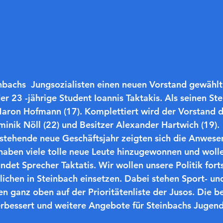
nbachs  Jungsozialisten einen neuen Vorstand gewählt.
er 23 -jährige Student Ioannis Taktakis. Als seinen Stel
Maron Hofmann (17). Komplettiert wird der Vorstand d
inik Nöll (22) und Besitzer Alexander Hartwich (19).
nstehende neue Geschäftsjahr zeigten sich die Anwese
 haben viele tolle neue Leute hinzugewonnen und wollen
ündet Sprecher Taktatis. Wir wollen unsere Politik for
lichen in Steinbach einsetzen. Dabei stehen Sport- un
en ganz oben auf der Prioritätenliste der Jusos. Die 
erbessert und weitere Angebote für Steinbachs Jugend