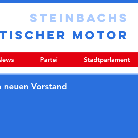
STEINBACHS
ITISCHER MOTOR
 News
Partei
Stadtparlament
n neuen Vorstand