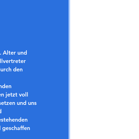
 Alter und 
lvertreter 
urch den 
nden 
 jetzt voll 
tsetzen und uns 
d 
bestehenden 
 geschaffen 