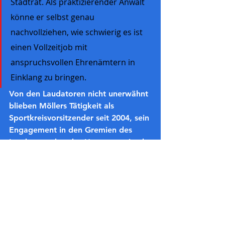
Stadtrat. Als praktizierender Anwalt 
könne er selbst genau 
nachvollziehen, wie schwierig es ist 
einen Vollzeitjob mit 
anspruchsvollen Ehrenämtern in 
Einklang zu bringen.
Von den Laudatoren nicht unerwähnt 
blieben Möllers Tätigkeit als 
Sportkreisvorsitzender seit 2004, sein 
Engagement in den Gremien des 
Landessportbundes Hessen sowie als 
langjähriger stellvertretender 
Vorsitzender von Steinbachs 
Vereinsring. Auch seine zahlreichen 
Auszeichnungen, wie die silberne 
und goldene Verdienstmedaille der 
Stadt Steinbach, der Ehrenbrief 