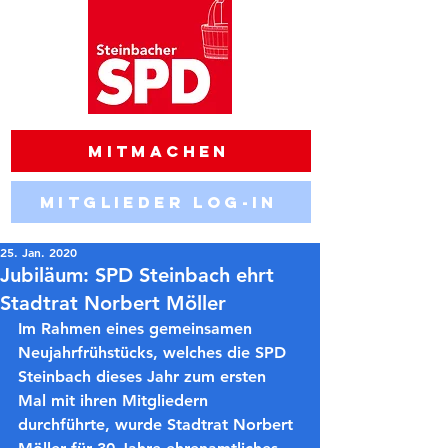
Mitmachen
Mitglieder Log-in
25. Jan. 2020
Jubiläum: SPD Steinbach ehrt
Stadtrat Norbert Möller
Im Rahmen eines gemeinsamen 
Neujahrfrühstücks, welches die SPD 
Steinbach dieses Jahr zum ersten 
Mal mit ihren Mitgliedern 
durchführte, wurde Stadtrat Norbert 