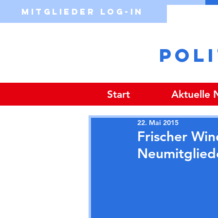
Mitglieder Log-in
POL
Start
Aktuelle
22. Mai 2015
Frischer Win
Neumitglied