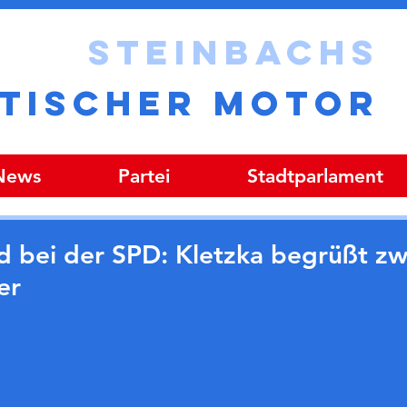
STEINBACHS
ITISCHER MOTOR
 News
Partei
Stadtparlament
d bei der SPD: Kletzka begrüßt zw
er