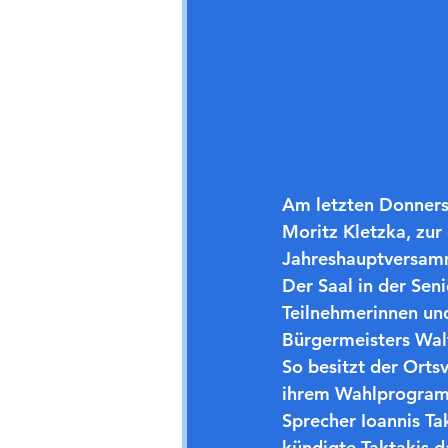
Am letzten Donnerst
Moritz Kletzka, zur
Jahreshauptversamm
Der Saal in der Sen
Teilnehmerinnen un
Bürgermeisters Walt
So besitzt der Orts
ihrem Wahlprogramm
Sprecher Ioannis Ta
kündigte Taktakis d