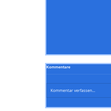
Kommentare
Kommentar verfassen...
SPD Steinbach startet
Online-Sprechstunde-Reihe: