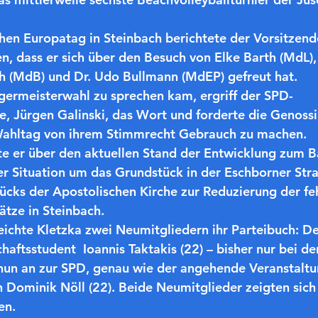
hen Europatag in Steinbach berichtete der Vorsitzende
en, dass er sich über den Besuch von Elke Barth (MdL),
 (MdB) und Dr. Udo Bullmann (MdEP) gefreut hat.
germeisterwahl zu sprechen kam, ergriff der SPD-
e, Jürgen Galinski, das Wort und forderte die Genoss
ahltag von ihrem Stimmrecht Gebrauch zu machen. 
 er über den aktuellen Stand der Entwicklung zum Ba
er Situation um das Grundstück in der Eschborner Str
cks der Apostolischen Kirche zur Reduzierung der fe
tze in Steinbach.
ichte Kletzka zwei Neumitgliedern ihr Parteibuch: De
aftsstudent  Ioannis Taktakis (22) – bisher nur bei de
n nun an zur SPD, genau wie der angehende Veranstalt
Dominik Nöll (22). Beide Neumitglieder zeigten sich
en. 