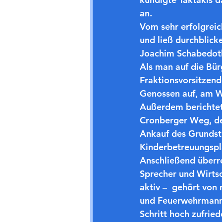
an.
Vom sehr erfolgreic
und ließ durchblick
Joachim Schabedoth
Als man auf die Bür
Fraktionsvorsitzend
Genossen auf, am W
Außerdem berichtete
Cronberger Weg, d
Ankauf des Grundstü
Kinderbetreuungsplä
Anschließend überre
Sprecher und Wirtsch
aktiv –  gehört vo
und Feuerwehrmann 
Schritt hoch zufried