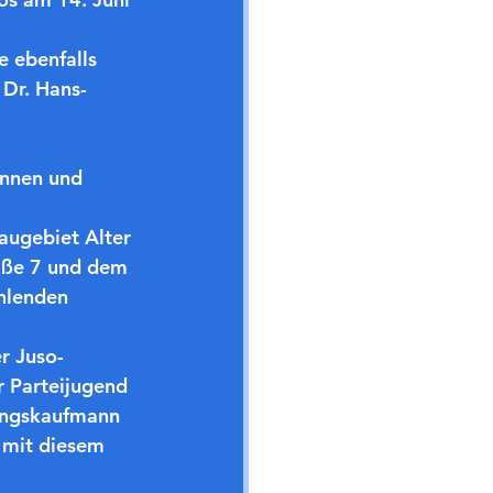
 ebenfalls 
 Dr. Hans-
innen und 
ugebiet Alter 
aße 7 und dem 
hlenden 
r Juso-
r Parteijugend 
ungskaufmann 
 mit diesem 