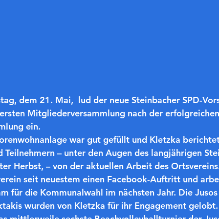
ag, dem 21. Mai,  lud der neue Steinbacher SPD-Vors
 ersten Mitgliederversammlung nach der erfolgreichen
lung ein. 
iorenwohnanlage war gut gefüllt und Kletzka berichte
d Teilnehmern – unter den Augen des langjährigen St
er Herbst, – von der aktuellen Arbeit des Ortsvereins.
verein seit neuestem einen Facebook-Auftritt und arbei
 für die Kommunalwahl im nächsten Jahr. Die Jusos 
ktakis wurden von Kletzka für ihr Engagement gelobt.
as mittlerweile sechste Beachvolleyballturnier der Jus