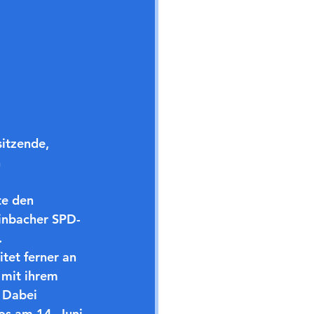
itzende, 
 
te den 
einbacher SPD-
 
tet ferner an 
mit ihrem 
 Dabei 
os am 14. Juni 