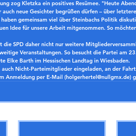
tung zog Kletzka ein positives Resümee. "Heute Aben
r auch neue Gesichter begrüßen dürfen – über letzteres
 haben gemeinsam viel über Steinbachs Politik diskut
euen Idee für unsere Arbeit mitgenommen. So möchten
nt die SPD daher nicht nur weitere Mitgliederversamm
eitige Veranstaltungen. So besucht die Partei am 23. 
e Elke Barth im Hessischen Landtag in Wiesbaden. 
h auch Nicht-Parteimitglieder eingeladen, an der Fahrt
 um Anmeldung per E-Mail (holgerhertel@nullgmx.de) 